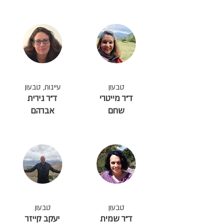
טבעון
עיינות, טבעון
ד״ר מייטרי
ד״ר נירית
שחם
אברהם
טבעון
טבעון
ד״ר שמית
יעקב קייזר