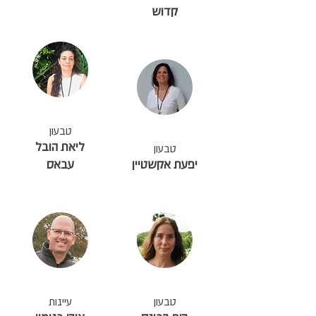
קדוש
טבעון
ליאת הובל
טבעון
יפעת אקשטיין
עבאס
טבעון
עיינות