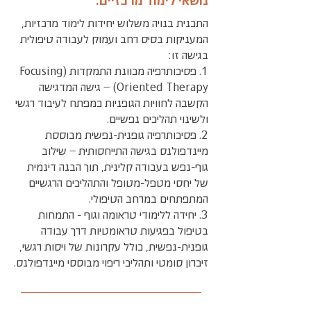
נושאי לימוד מרכזיים:
התכנית בנויה משלוש יחידות לימוד מרכזיות,
המעניקות בסיס רחב ועמוק לעבודה טיפולית
בגישה זו:
1. פסיכותרפיה מכוונת התמקדות (Focusing
Oriented Therapy) – גישה המדגישה
הקשבה לחוויות הגופניות כמפתח לעיבוד רגשי
ולשינוי תהליכים נפשיים.
2. פסיכותרפיה גופנית-נפשית מבוססת
מיינדפולנס בגישה התייחסותית – שילוב
גוף-נפש בעבודה קלינית, תוך הבנה דינמית
של יחסי מטפל-מטופל והתהליכים הרגשיים
המתפתחים במרחב הטיפולי.
3. יחידה ללימודי טראומה וגוף - התמחות
בטיפול בפגיעות טראומטיות דרך עבודה
גופנית-נפשית, כולל עקרונות של ויסות רגשי,
זיכרון סומטי ותהליכי ריפוי מבוססי מיינדפולנס.