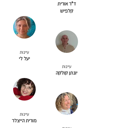
ד"ר אורית
קלפיש
עיינות
יעל לי
עיינות
יונתן קולקה
עיינות
מורית הייצלר