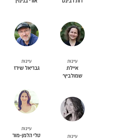
רות רבינס
אורי בנימין
עיינות
עיינות
איילת
גבריאל שירז
שמולביץ׳
עיינות
טלי הלמן-מור
עיינות