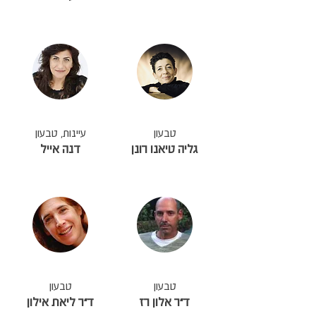
טבעון
עיינות, טבעון
גליה טיאנו רונן
דנה אייל
טבעון
טבעון
ד״ר אלון רז
ד״ר ליאת אילון