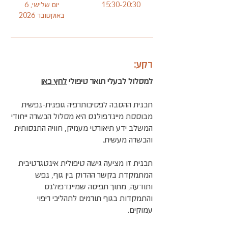
15:30-20:30
יום שלישי, 6
באוקטובר 2026
רקע:
למסלול לבעלי תואר טיפולי
לחץ כאן
תכנית ההסבה לפסיכותרפיה גופנית-נפשית
מבוססת מיינדפולנס היא מסלול הכשרה ייחודי
המשלב ידע תיאורטי מעמיק, חוויה התנסותית
והכשרה מעשית.
תכנית זו מציעה גישה טיפולית אינטגרטיבית
המתמקדת בקשר ההדוק בין גוף, נפש
ותודעה, מתוך תפיסה שמיינדפולנס
והתמקדות בגוף תורמים לתהליכי ריפוי
עמוקים.