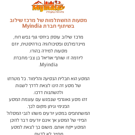
מסעות ההשתלמות של מרכז שילוב
בשיתוף חברת Myindia
מרכז שילוב עוסק ביחסי גוף נפש רוח,
מיינדפולנס ופסיכולוגיה בודהיסטית, יוזם
מסעות למידה בהודו.
ליוזמה זו שותף אוריאל בן צבי מחברת
Myindia.
המסע הוא תכלית הנסיעה והלימוד. כל מטרתו
של מסע זה הינו לצאת לדרך לשנות
ולהשתנות דרכו.
זהו מסע גאוגרפי שנפגש עם עוצמת המסע
הפנימי וניתן מקום לכך.
המשתתפים במסע יודעים משהו לגבי המסלול
הפיזי של המסע אך אינם יודעים דבר להיכן
המסע ייקח אותם. משום כך לצאת למסע
מחייב לא לדעת.