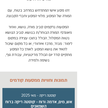
זהו מסע אישי המתרחש במרחב בטוח, עם
המורה של המסע, מלווי המסע וחברי הקבוצה.
המסעות נרקמים סביב מורה, נושא, ואזור
גיאוגרפי. המורה הבוחר/ת בנושא. סביב הנושא
נטווה המסלול, הכולל בתוכו עצירה במקום
לימוד: מנזר, מרכז איורוודי, או כל מקום שיכול
להאיר את נושא המסע. לאורך כל המסע
מתקיים סדר יום הכולל מדיטציות, עבודת גוף,
נשימה ולמידה.
תמונות וחוויות ממסעות קודמים
קוסטה ריקה - מאי 2025
אש, מים, אדמה ורוח - קוסטה ריקה ברוח
השמאנים