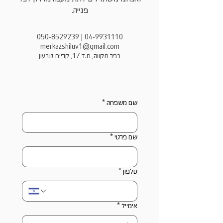
פנייה.
050-8529239
|
04-9931110
merkazshiluv1@gmail.com
כפר תקווה, ת.ד 17, קריית טבעון
שם משפחה *
שם פרטי *
טלפון *
אימייל *