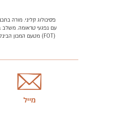
פסיכולוג קליני. מורה בתכ
עם נפגעי טראומה. משלב ב
מייל