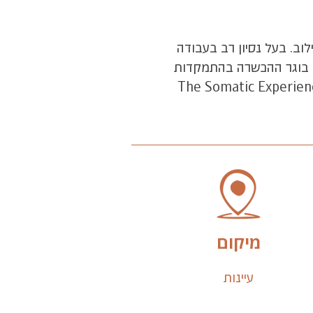
וב. בעל נסיון רב בעבודה
- בוגר ההכשרה בהתמקדות
רק והכשרה בשיטת ה- SE מטעם . The Somatic Experiencing Trauma
מיקום
עיינות