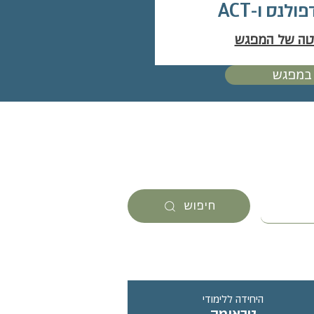
לנס ו-ACT
טה של המפגש
 במפגש
חיפוש
היחידה ללימודי