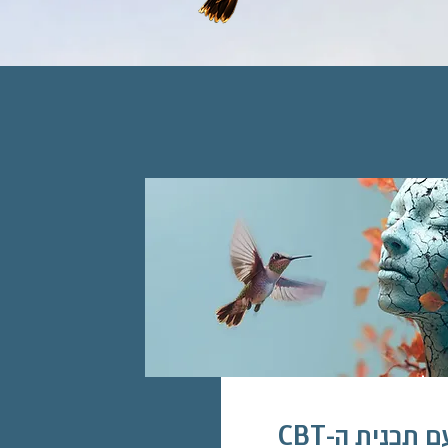
ליין בזום
מפגש היכרות עם תכנית ה-CBT