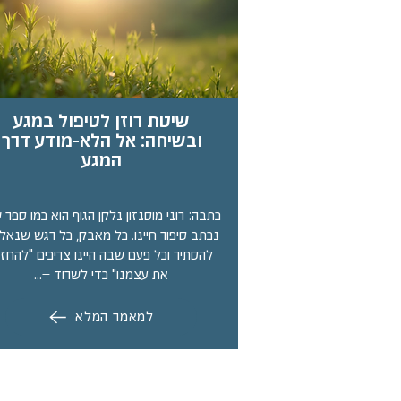
שיטת רוזן לטיפול במגע
ובשיחה: אל הלא-מודע דרך
המגע
כתבה: רוני מוסנזון נלקן הגוף הוא כמו ספר 
נכתב סיפור חיינו. כל מאבק, כל רגש שנאל
להסתיר וכל פעם שבה היינו צריכים "להחזי
את עצמנו" כדי לשרוד –…
למאמר המלא