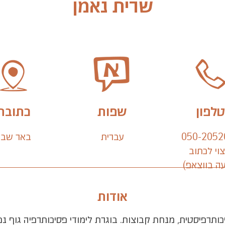
שרית נאמן
טלפון
שפות
כתובת
050-2052
עברית
באר שבע
צוי לכתוב
ה בווצאפ)
אודות
 סוציאלית MSW, פסיכותרפיסטית, מנחת קבוצות. בוגרת לימודי פסיכותרפיה 