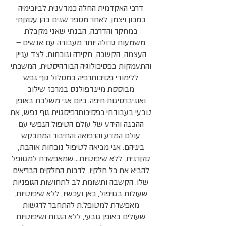
דרכי האקדמית החלה כמדענית לביוכימיה
במכון ויצמן. לאחר מספר שנים בהן עסקתי
במחקר והדרכה, הבנתי שאני מקבלת
משמעות גדולה יותר מעבודה עם אנשים –
העצמה, הקשבה, חקירה ונוכחות. לצד עניין
והתעמקות בפסיכולוגיה הבודהיסטית, המשכתי
ללימודי פסיכותרפיה במסלול גוף נפש
מבוססת מיינדפולנס במרכז שילוב
ואוניברסיטת חיפה. כיום אני משלבת באופן
טבעי בעבודתי כפסיכותרפיסטית גוף נפש, את
ההבנה והידע של עולם הטיפול הנפשי עם
עולם המדע והרפואה והחיבור המתבקש
ביניהם. אני מביאה לטיפול נוכחות אוהבת,
סקרנית, ללא שיפוטיות…שמאפשרת למטופל
להביא את כל חלקיו, לרבות החלקים הבריאים
שלו. הקשבה ותשומת לב לתחושות הגופניות
שעולות בטיפול, כאן ועכשיו, ללא שיפוטיות,
מאפשרת למטופל.ת להתחבר לרגשות
שעולים באופן טבעי, ללא הגנות ושיפוטיות