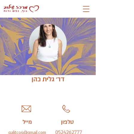
דר׳ גלית כהן
טלפון
מייל
0524262777
galitco4@gmail.com