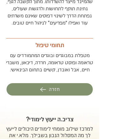
שהמיינד מייצר להשרדותו. מתוך הקשבה לגוף,
נתינת תוקף לתחושות ולרגשות שעולים,
נפתחת הדרך לשינוי דפוסים שאינם משרתים
עוד ואפילו “מפריעים” לניהול חיים טובים.
תחומי טיפול
מטפלת במבוגרים ובוגרים המתמודדים עם
טראומה ופוסט טראומה, חרדה, דיכאון, משברי
חיים, אבל ואובדן, קשיים בתחום הבינאישי.
חזרה
צריכ.ה ייעוץ לימודי?
למרכז שילוב מומחי לימודים היכולים לייעץ
לך מה המסלול הנכון בשבילך. מלא.י את