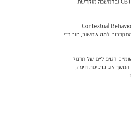
היא תכנית חדשנית ראשונה מסוגה בארץ. היא עומדת על בסיסי התפתחות הגל השלישי של ה-CBT ובהמשכה מוקדשת
 ללמידה של התערבויות מעולם הCBT ומדעי ההתנהגות הקונטקסטואליים (Contextual Behavioral
 ידי התקרבות למה שחשוב, תוך כדי
מיים הטיפוליים של תרגול
י המשך אוניברסיטת חיפה,
.