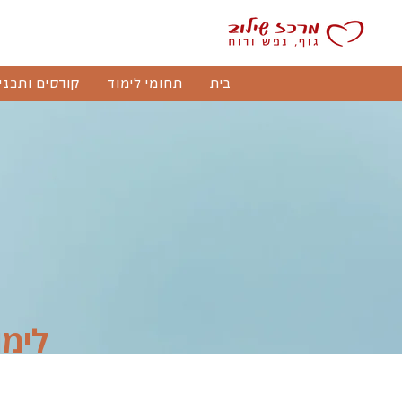
בית
תחומי לימוד
קורסים ותכני
לימודי CBT מבוסס מ