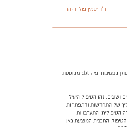
ד"ר יסמין פולדר-הד
תכנית זו הינה תוכנית המיועדת לבעלי תואר אקדמי שאינו טיפולי המעוניינים לעשות הסבה ולעסוק בפסיכותרפיה cbt מבוססת
ם ושונים. זהו הטיפול היעיל
תהליך של התחדשות והתפתחות
 הטיפולית: התערבויות
 הטיפול. התכנית המוצעת כאן