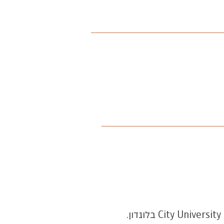
פסיכולוגית ייעוצית שמטפלת בגישת CBT ומיינדפולנס. בעלת תואר שני ודוקטורט מלימודים ב City University בלונדון.