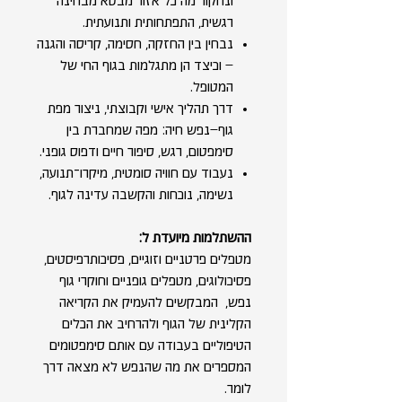
ונחקור מה כל אזור מבטא מבחינה
רגשית, התפתחותית ותנועתית.
נבחין בין החזקה, חסימה, קריסה והגנה
– וכיצד הן מתגלמות בגוף החי של
המטופל.
דרך תהליך אישי וקבוצתי, ניצור מפת
גוף–נפש חיה: מפה שמחברת בין
סימפטום, רגש, סיפור חיים ודפוס גופני.
נעבוד עם חוויה סומטית, מיקרו־תנועה,
נשימה, נוכחות והקשבה עדינה לגוף.
ההשתלמות מיועדת ל:
מטפלים פרטניים וזוגיים, פסיכותרפיסטים,
פסיכולוגים, מטפלים גופניים וחוקרי גוף
נפש, המבקשים להעמיק את הקריאה
הקלינית של הגוף ולהרחיב את הכלים
הטיפוליים בעבודה עם אותם סימפטומים
המספרים את מה שהנפש לא מצאה דרך
לומר.