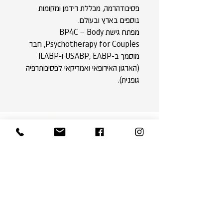
פסיכודהרמה, מכללת רידמן ומקומות
נוספים בארץ ובעולם.
מפתח גישת BP4C – Body
Psychotherapy for Couples, חבר
מוסמך ב-USABP, EABP ו-ILABP
(הארגון האירופאי ואמריקאי לפסיכותרפיה
גופנית).
צריכ.ה ייעוץ לימודי?
למרכז שילוב מומחי לימודים היכולים לייעץ
לך מה המסלול הנכון בשבילך. מלא.י את
הפרטים ונחזור אליך: