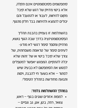
סימפטומים פסיכוסומטיים אינם תקלה,
אלא ביטוי מדויק של רגש שלא קיבל
מקום להיחוות, לעבור או להתעכל והם
יכולים להמצא ולהיחוות בכל חלק מהגוף.
בהשתלמות זו נעמיק בהבנת תהליך
הפסיכוסומטיזציה כדרך שבה הגוף נושא,
מחזיק ומספר סיפור רגשי לא מודע-
לעיתים סיפור של טראומה משפחתית, של
צורך שלא קיבל ביטוי או של זהות שלא
יכלה להתקיים. המפגש יאפשר למטפלים
לפגוש את הסימפטום לא כבעיה שיש
לפתור – אלא כשער חי להבנה, ויסות
ותנועה מחודשת בתהליך הטיפולי.
במהלך ההשתלמות נלמד:
למפות אזורים שונים בגוף – ראש,
צוואר, חזה, בטן, אגן, גב וגפיים –